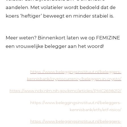
aandelen. Met volatieler wordt bedoeld dat de
koers ‘heftiger’ beweegt en minder stabiel is.
Meer weten? Binnenkort laten we op FEMIZINE
een vrouwelijke belegger aan het woord!
https://www.beleggingsinstituut.nl/beleggers-
kennisbank/cryptocurrency/beleggen-in-crypto/
https://www.ncbi.nlm.nih.gov/pmc/articles/PMC2698212/
https://www.beleggingsinstituut.nl/beleggers-
kennisbank/etfs/etf-risico/
https://www.beleggingsinstituut.nl/beleggers-