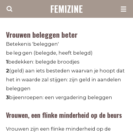
FEMIZINE
Ga
direct
naar
Vrouwen beleggen beter
de
hoofdinhoud
Betekenis 'beleggen'
be·l
e
g·gen
(belegde, heeft belegd)
1
bedekken:
belegde broodjes
2
(geld) aan iets besteden waarvan je hoopt dat
het in waarde zal stijgen:
zijn geld in aandelen
beleggen
3
bijeenroepen:
een vergadering beleggen
Vrouwen, een flinke minderheid op de beurs
Vrouwen zijn een flinke minderheid op de