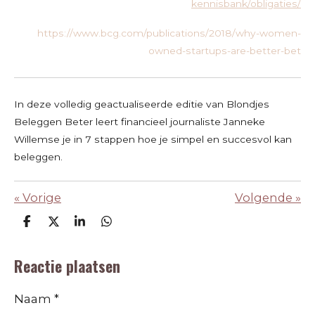
kennisbank/obligaties/
https://www.bcg.com/publications/2018/why-women-
owned-startups-are-better-bet
In deze volledig geactualiseerde editie van Blondjes
Beleggen Beter leert financieel journaliste Janneke
Willemse je in 7 stappen hoe je simpel en succesvol kan
beleggen.
«
Vorige
Volgende
»
D
D
S
D
e
e
h
e
l
e
a
l
Reactie plaatsen
e
l
r
e
n
e
n
Naam *