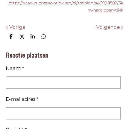
https://www.runnersworld.com/nl/training/a46998502/5k
m-hardlopen-tijd/
«
Vorige
Volgende
»
D
D
S
D
e
e
h
e
l
e
a
l
Reactie plaatsen
e
l
r
e
n
e
n
Naam *
E-mailadres *