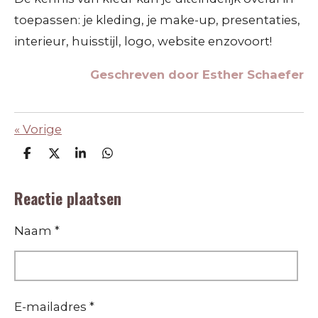
toepassen: je kleding, je make-up, presentaties,
interieur, huisstijl, logo, website enzovoort!
Geschreven door Esther Schaefer
«
Vorige
D
D
S
D
e
e
h
e
l
e
a
l
Reactie plaatsen
e
l
r
e
n
e
n
Naam *
E-mailadres *